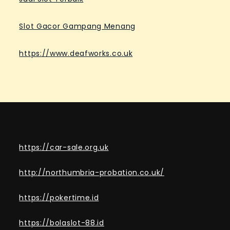
Slot Gacor Gampang Menang
https://www.deafworks.co.uk
https://car-sale.org.uk
http://northumbria-probation.co.uk/
https://pokertime.id
https://bolaslot-88.id