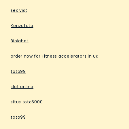
sex việt
Kenzototo
Biolabet
order now for Fitness accelerators in UK
toto99
slot online
situs toto5000
toto99