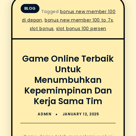
BLOG
Tagged
bonus new member 100
di depan
,
bonus new member 100 to 7x
,
slot bonus
,
slot bonus 100 persen
Game Online Terbaik
Untuk
Menumbuhkan
Kepemimpinan Dan
Kerja Sama Tim