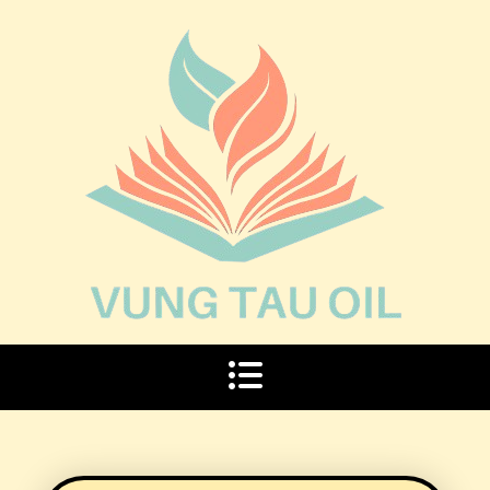
Skip
to
content