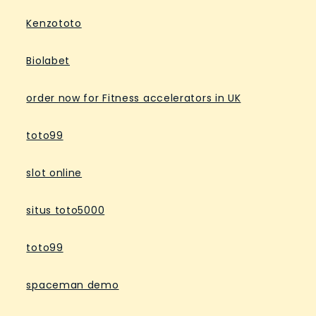
Kenzototo
Biolabet
order now for Fitness accelerators in UK
toto99
slot online
situs toto5000
toto99
spaceman demo