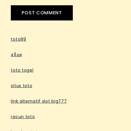
toto99
สล็อต
toto togel
situs toto
link alternatif slot big777
racun toto