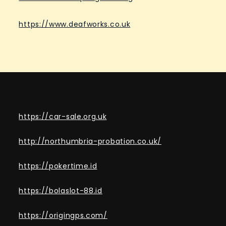
https://www.deafworks.co.uk
https://car-sale.org.uk
http://northumbria-probation.co.uk/
https://pokertime.id
https://bolaslot-88.id
https://origingps.com/