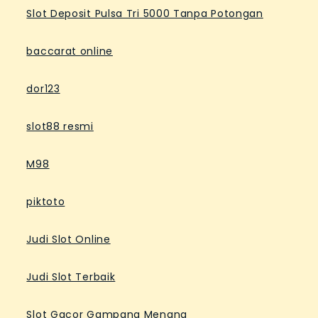
Slot Deposit Pulsa Tri 5000 Tanpa Potongan
baccarat online
dor123
slot88 resmi
M98
piktoto
Judi Slot Online
Judi Slot Terbaik
Slot Gacor Gampang Menang