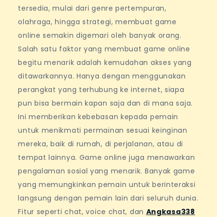
tersedia, mulai dari genre pertempuran,
olahraga, hingga strategi, membuat game
online semakin digemari oleh banyak orang.
Salah satu faktor yang membuat game online
begitu menarik adalah kemudahan akses yang
ditawarkannya. Hanya dengan menggunakan
perangkat yang terhubung ke internet, siapa
pun bisa bermain kapan saja dan di mana saja.
Ini memberikan kebebasan kepada pemain
untuk menikmati permainan sesuai keinginan
mereka, baik di rumah, di perjalanan, atau di
tempat lainnya. Game online juga menawarkan
pengalaman sosial yang menarik. Banyak game
yang memungkinkan pemain untuk berinteraksi
langsung dengan pemain lain dari seluruh dunia.
Fitur seperti chat, voice chat, dan
Angkasa338