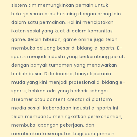
sistem tim memungkinkan pemain untuk
bekerja sama atau bersaing dengan orang lain
dalam satu permainan. Hal ini menciptakan
ikatan sosial yang kuat di dalam komunitas
game. Selain hiburan, game online juga telah
membuka peluang besar di bidang e-sports. E-
sports menjadi industri yang berkembang pesat,
dengan banyak turnamen yang menawarkan
hadiah besar. Di Indonesia, banyak pemain
muda yang kini menjadi profesional di bidang e-
sports, bahkan ada yang berkarir sebagai
streamer atau content creator di platform
media sosial. Keberadaan industri e-sports ini
telah membantu meningkatkan perekonomian,
membuka lapangan pekerjaan, dan
memberikan kesempatan bagi para pemain